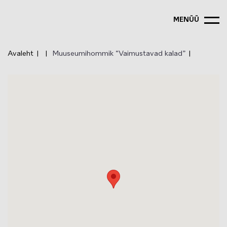
Liigu
edasi
MENÜÜ
põhisisu
juurde
Avaleht
Muuseumihommik “Vaimustavad kalad”