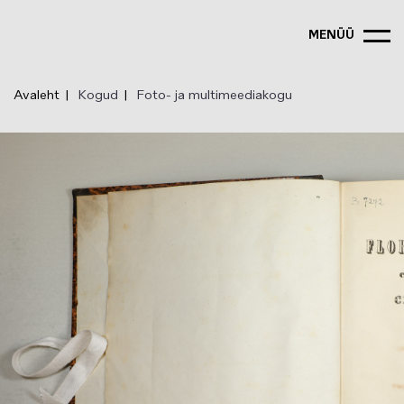
Liigu
edasi
MENÜÜ
põhisisu
juurde
Avaleht
Kogud
Foto- ja multimeediakogu