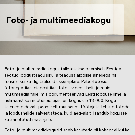
Foto- ja multimeediakogu
Foto- ja multimeedia kogus talletatakse peamiselt Eestiga
seotud loodusteadusliku ja teadusajaloolise ainesega nii
füüsilisi kui ka digitaalseid eksemplare. Paberfotosid,
fotonegatiive, diapositiive, foto-, video-, heli- ja muid
multimeedia faile, mis dokumenteerivad Eesti looduse ilme ja
helimaastiku muutuseid ajas, on kogus üle 18 000. Kogu
täieneb pidevalt peamiselt muuseumi töötajate tehtud fotode
ja loodushelide salvestistega, kuid aeg-ajalt lisandub kogusse
ka annetatud materjale.
Foto- ja multimeediakogusid saab kasutada nii kohapeal kui ka