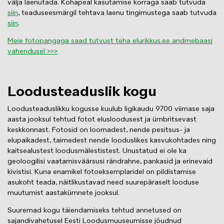
välja laenutada. Kohapeal kasutamise korraga saab tutvuda
siin
, teaduseesmärgil tehtava laenu tingimustega saab tutvuda
siin
.
Meie fotopangaga saad tutvust teha elurikkus.ee andmebaasi
vahendusel >>>
Loodusteaduslik kogu
Loodusteaduslikku kogusse kuulub ligikaudu 9700 viimase saja
aasta jooksul tehtud fotot elusloodusest ja ümbritsevast
keskkonnast. Fotosid on loomadest, nende pesitsus- ja
elupaikadest, taimedest nende looduslikes kasvukohtades ning
kaitsealustest loodusmälestistest. Unustatud ei ole ka
geoloogilisi vaatamisväärsusi rändrahne, pankasid ja erinevaid
kivistisi. Kuna enamikel fotoeksemplaridel on pildistamise
asukoht teada, näitlikustavad need suurepäraselt looduse
muutumist aastakümnete jooksul.
Suuremad kogu täiendamiseks tehtud annetused on
sajandivahetusel Eesti Loodusmuuseumisse jõudnud