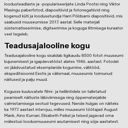
loodusteadlaste ja -populariseerijate Linda Pootsi ning Viktor
Masingu paberfotod, diapositiivid ja fotonegatiivid ning
kogenud küti ja loodusetundja Harri Põldsami diapositiivid, mis
saabusid muuseumisse 2017. aastal. Selle materjali
süstematiseerimise, digiteerimise ja koguga liitmisega kuraator
veel tegeleb.
Teadusajalooline kogu
Teadusajalooline kogu sisaldab ligikaudu 8500 fotot muuseumi
kujunemisest ja igapäevatööst alates 1946. aastast. Fotodel
on jäädvustatud eksemplaride kogumine, välitööd,
ekspeditsioonid Eestis ja välismaal, muuseumis toimunud
näitused ja palju muud.
Kogusse kuuluvatele filmi- ja helilintidele on talletatud
peamiselt näituste läbiviimisega ning õppematerjalide
valmistamisega seotud tegevused. Nende hulgas on näiteks
ka 1977. aastast intervjuu, milles muuseumi töötajad August
Mank, Aino Kumari, Elisabeth Peikel ja teised jagavad oma
mälestusi loodusmuuseumi asutamisest ning sõja-aastatest.