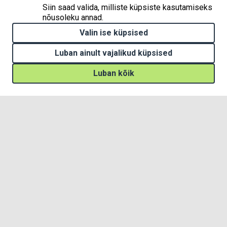
Siin saad valida, milliste küpsiste kasutamiseks
nõusoleku annad.
Valin ise küpsised
Luban ainult vajalikud küpsised
Luban kõik
Meelerahu rada linnalooduses
Withdraw consent
Juba praegu on võimalik linnaloodust avastada meelerahu raja
audiogiidi abil. Audiogiid koosneb 15 klipist, mis viivad sind
loodust märkama erinevatesse Tallinna linnaosadesse
Vanalinnast Haaberstini ja Rahumäelt Lasnamäeni.
Loe ja kuula täpsemalt
Meelerahu raja lehelt >>>
Kuula siit Fred Jüssi
mõtisklust!