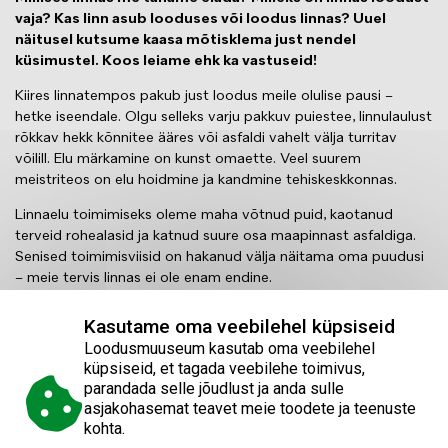
vaja? Kas linn asub looduses või loodus linnas? Uuel
näitusel kutsume kaasa mõtisklema just nendel
küsimustel. Koos leiame ehk ka vastuseid!
Kiires linnatempos pakub just loodus meile olulise pausi –
hetke iseendale. Olgu selleks varju pakkuv puiestee, linnulaulust
rõkkav hekk kõnnitee ääres või asfaldi vahelt välja turritav
võilill. Elu märkamine on kunst omaette. Veel suurem
meistriteos on elu hoidmine ja kandmine tehiskeskkonnas.
Linnaelu toimimiseks oleme maha võtnud puid, kaotanud
terveid rohealasid ja katnud suure osa maapinnast asfaldiga.
Senised toimimisviisid on hakanud välja näitama oma puudusi
– meie tervis linnas ei ole enam endine.
Lähemalt uurides hakkame märkama seoseid ja mõistame aina
Kasutame oma veebilehel küpsiseid
paremini, kuidas linn ja loodus on seotud, kuidas ainuke viis on
Loodusmuuseum kasutab oma veebilehel
eksisteerida üheskoos. Linn on võimalus, mitte võimatus –
küpsiseid, et tagada veebilehe toimivus,
pelgupaik looduse rikkusele.
parandada selle jõudlust ja anda sulle
asjakohasemat teavet meie toodete ja teenuste
Näitusele andis hoogu Euroopa roheline pealinn
Tallinn
.
kohta.