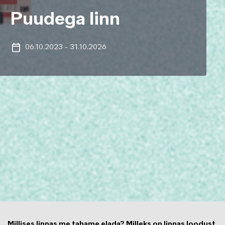
Puudega linn
06.10.2023
-
31.10.2026
Millises linnas me tahame elada? Milleks on linnas loodust