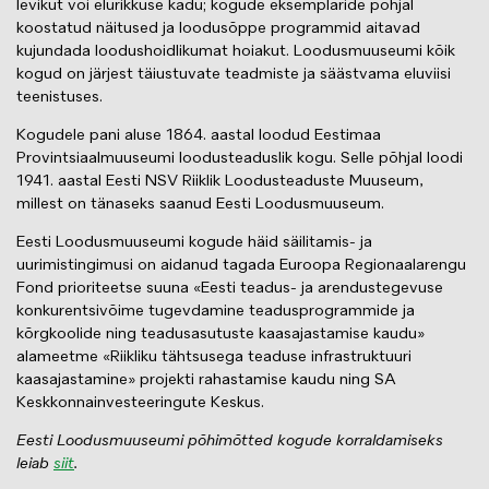
levikut või elurikkuse kadu; kogude eksemplaride põhjal
koostatud näitused ja loodusõppe programmid aitavad
kujundada loodushoidlikumat hoiakut. Loodusmuuseumi kõik
kogud on järjest täiustuvate teadmiste ja säästvama eluviisi
teenistuses.
Kogudele pani aluse 1864. aastal loodud Eestimaa
Provintsiaalmuuseumi loodusteaduslik kogu. Selle põhjal loodi
1941. aastal Eesti NSV Riiklik Loodusteaduste Muuseum,
millest on tänaseks saanud Eesti Loodusmuuseum.
Eesti Loodusmuuseumi kogude häid säilitamis- ja
uurimistingimusi on aidanud tagada Euroopa Regionaalarengu
Fond prioriteetse suuna «Eesti teadus- ja arendustegevuse
konkurentsivõime tugevdamine teadusprogrammide ja
kõrgkoolide ning teadusasutuste kaasajastamise kaudu»
alameetme «Riikliku tähtsusega teaduse infrastruktuuri
kaasajastamine» projekti rahastamise kaudu ning SA
Keskkonnainvesteeringute Keskus.
Eesti Loodusmuuseumi põhimõtted kogude korraldamiseks
leiab
siit
.