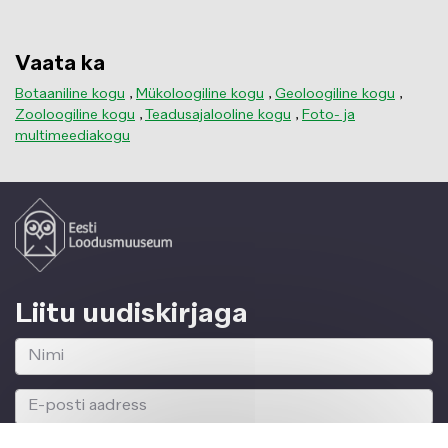
Vaata ka
Botaaniline kogu
,
Mükoloogiline kogu
,
Geoloogiline kogu
,
Zooloogiline kogu
,
Teadusajalooline kogu
,
Foto- ja
multimeediakogu
Liitu uudiskirjaga