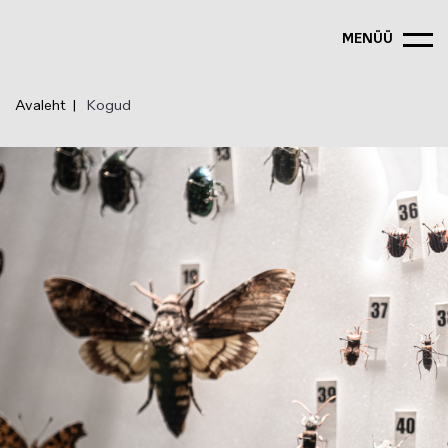
Liigu
edasi
MENÜÜ
põhisisu
juurde
Avaleht
Kogud