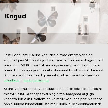
Kogud
Eesti Loodusmuuseumi kogudes olevad eksemplarid on
kogutud pea 200 aasta jooksul. Täna on muuseumikogus hoiul
ligikaudu 360 000 säilikut, mille iga eksemplar on kordumatu
tõend kindlas ajas ja kohas eksisteerinud liigist või sündmusest.
Suur osa kogudest on digitaalsel kujul nähtavad portaalides
eElurikkus
ja
Eesti geokogud
.
Selline varamu annab võimaluse uurida protsesse looduses nii
minevikus kui ka tänapäeval ning aitab teadjama pilguga
vaadata tulevikku. Näiteks on võimalik kogudes peituva teabe
põhjal uurida kliimamuutuste mõju liikidele, keskkonnamürkide