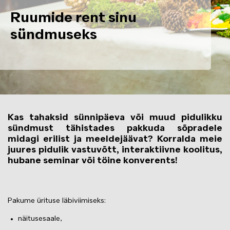
Ruumide rent sinu
sündmuseks
Kas tahaksid sünnipäeva või muud pidulikku
sündmust tähistades pakkuda sõpradele
midagi erilist ja meeldejäävat? Korralda meie
juures pidulik vastuvõtt, interaktiivne koolitus,
hubane seminar või töine konverents!
Pakume ürituse läbiviimiseks:
näitusesaale,