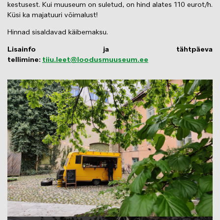
kestusest. Kui muuseum on suletud, on hind alates 110 eurot/h.
Küsi ka majatuuri võimalust!
Hinnad sisaldavad käibemaksu.
Lisainfo ja tähtpäeva
tellimine:
tiiu.leet@loodusmuuseum.ee
Image