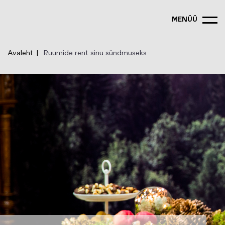
Liigu
edasi
MENÜÜ
põhisisu
juurde
Avaleht
Ruumide rent sinu sündmuseks