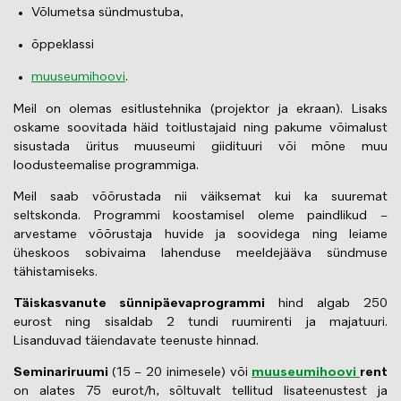
Võlumetsa sündmustuba,
õppeklassi
muuseumihoovi
.
Meil on olemas esitlustehnika (projektor ja ekraan). Lisaks
oskame soovitada häid toitlustajaid ning pakume võimalust
sisustada üritus muuseumi giidituuri või mõne muu
loodusteemalise programmiga.
Meil saab võõrustada nii väiksemat kui ka suuremat
seltskonda. Programmi koostamisel oleme paindlikud –
arvestame võõrustaja huvide ja soovidega ning leiame
üheskoos sobivaima lahenduse meeldejääva sündmuse
tähistamiseks.
Täiskasvanute sünnipäevaprogrammi
hind algab 250
eurost ning sisaldab 2 tundi ruumirenti ja majatuuri.
Lisanduvad täiendavate teenuste hinnad.
Seminariruumi
(15 – 20 inimesele) või
muuseumihoovi
rent
on alates 75 eurot/h, sõltuvalt tellitud lisateenustest ja