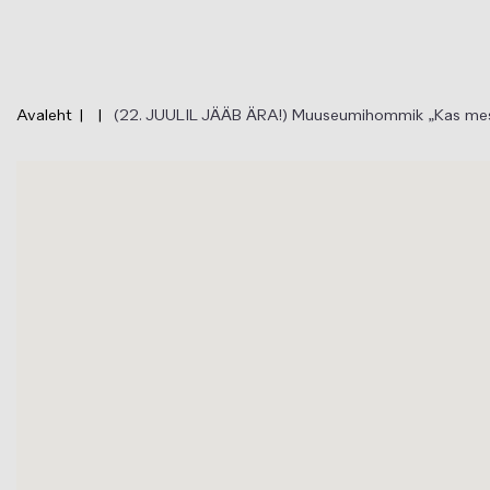
Liigu
edasi
põhisisu
juurde
Avaleht
(22. JUULIL JÄÄB ÄRA!) Muuseumihommik „Kas mesi