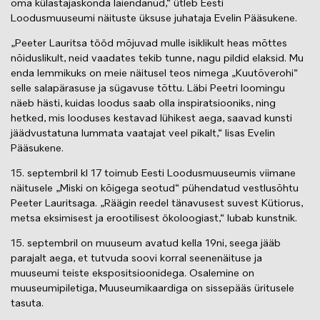
oma külastajaskonda laiendanud,“ ütleb Eesti
Loodusmuuseumi näituste üksuse juhataja Evelin Pääsukene.
„Peeter Lauritsa tööd mõjuvad mulle isiklikult heas mõttes
nõiduslikult, neid vaadates tekib tunne, nagu pildid elaksid. Mu
enda lemmikuks on meie näitusel teos nimega „Kuutõverohi“
selle salapärasuse ja sügavuse tõttu. Läbi Peetri loomingu
näeb hästi, kuidas loodus saab olla inspiratsiooniks, ning
hetked, mis looduses kestavad lühikest aega, saavad kunsti
jäädvustatuna lummata vaatajat veel pikalt,“ lisas Evelin
Pääsukene.
15. septembril kl 17 toimub Eesti Loodusmuuseumis viimane
näitusele „Miski on kõigega seotud“ pühendatud vestlusõhtu
Peeter Lauritsaga. „Räägin reedel tänavusest suvest Kütiorus,
metsa eksimisest ja erootilisest ökoloogiast,“ lubab kunstnik.
15. septembril on muuseum avatud kella 19ni, seega jääb
parajalt aega, et tutvuda soovi korral seenenäituse ja
muuseumi teiste ekspositsioonidega. Osalemine on
muuseumipiletiga, Muuseumikaardiga on sissepääs üritusele
tasuta.