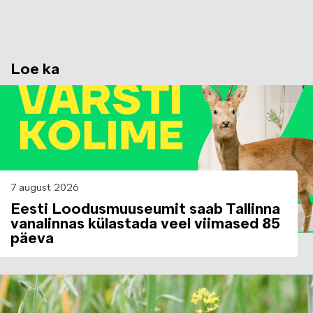
Loe ka
Image
7 august 2026
Eesti Loodusmuuseumit saab Tallinna
vanalinnas külastada veel viimased 85
päeva
Image