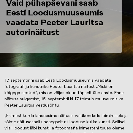
Vaid pühapäevani saab
Eesti Loodusmuuseumis
vaadata Peeter Lauritsa
autorinäitust
17. septembrini saab Eesti Loodusmuuseumis vaadata
fotograafi ja kunstniku Peeter Lauritsa näitust „Miski on
kõigega seotud“, mis on väljas olnud täpselt ühe aasta. Enne
näituse sulgemist, 15. septembril kl 17 toimub muuseumis ka
Peeter Lauritsa vestlusõhtu.
„Esimest korda lähenesime näitusel valdkondade lõimimisele ja
tõime näitusesaali üheaegselt nii looduse kui ka kunsti. Sellisel
viisil loodust läbi kunsti ja fotograafia inimesteni tuues oleme