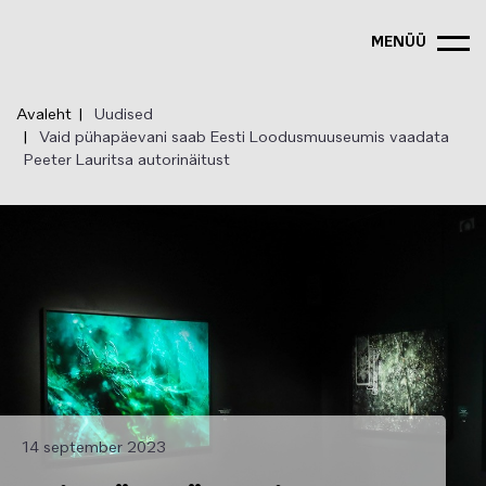
Liigu
edasi
MENÜÜ
põhisisu
juurde
Avaleht
Uudised
Vaid pühapäevani saab Eesti Loodusmuuseumis vaadata
Peeter Lauritsa autorinäitust
14 september 2023