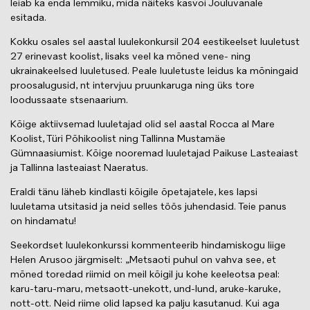
leiab ka enda lemmiku, mida näiteks kasvõi Jõuluvanale
esitada.
Kokku osales sel aastal luulekonkursil 204 eestikeelset luuletust
27 erinevast koolist, lisaks veel ka mõned vene- ning
ukrainakeelsed luuletused. Peale luuletuste leidus ka mõningaid
proosalugusid, nt intervjuu pruunkaruga ning üks tore
loodussaate stsenaarium.
Kõige aktiivsemad luuletajad olid sel aastal Rocca al Mare
Koolist, Türi Põhikoolist ning Tallinna Mustamäe
Gümnaasiumist. Kõige nooremad luuletajad Paikuse Lasteaiast
ja Tallinna lasteaiast Naeratus.
Eraldi tänu läheb kindlasti kõigile õpetajatele, kes lapsi
luuletama utsitasid ja neid selles töös juhendasid. Teie panus
on hindamatu!
Seekordset luulekonkurssi kommenteerib hindamiskogu liige
Helen Arusoo järgmiselt: „Metsaoti puhul on vahva see, et
mõned toredad riimid on meil kõigil ju kohe keeleotsa peal:
karu-taru-maru, metsaott-unekott, und-lund, aruke-karuke,
nott-ott. Neid riime olid lapsed ka palju kasutanud. Kui aga