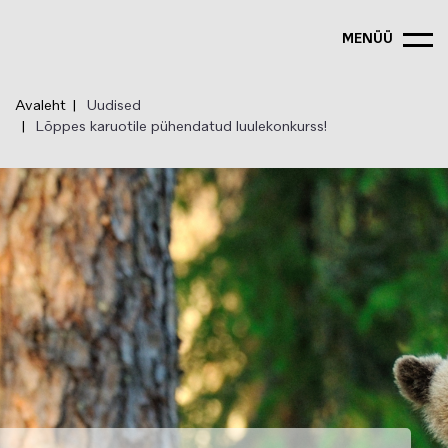
Liigu
edasi
MENÜÜ
põhisisu
juurde
Avaleht
Uudised
Lõppes karuotile pühendatud luulekonkurss!