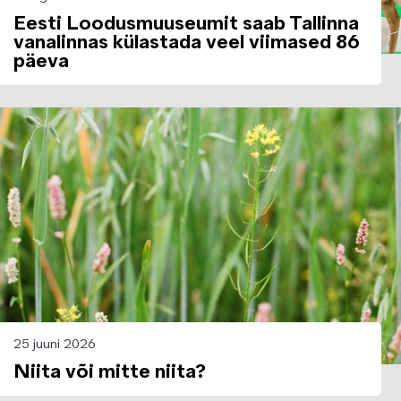
Eesti Loodusmuuseumit saab Tallinna
vanalinnas külastada veel viimased 86
päeva
Image
25 juuni 2026
Niita või mitte niita?