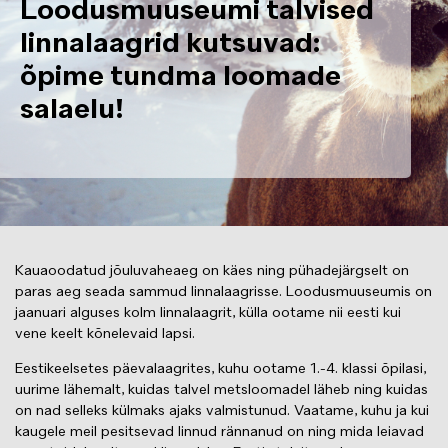
Loodusmuuseumi talvised
linnalaagrid kutsuvad:
õpime tundma loomade
salaelu!
Kauaoodatud jõuluvaheaeg on käes ning pühadejärgselt on
paras aeg seada sammud linnalaagrisse. Loodusmuuseumis on
jaanuari alguses kolm linnalaagrit, külla ootame nii eesti kui
vene keelt kõnelevaid lapsi.
Eestikeelsetes päevalaagrites, kuhu ootame 1.-4. klassi õpilasi,
uurime lähemalt, kuidas talvel metsloomadel läheb ning kuidas
on nad selleks külmaks ajaks valmistunud. Vaatame, kuhu ja kui
kaugele meil pesitsevad linnud rännanud on ning mida leiavad