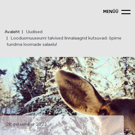
Liigu
edasi
MENÜÜ
põhisisu
juurde
Avaleht
Uudised
Loodusmuuseumi talvised linnalaagrid kutsuvad: õpime
tundma loomade salaelu!
28 detsember 2023