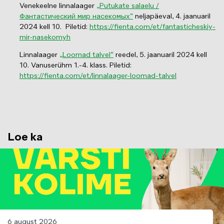
Venekeelne linnalaager
„Putukate salaelu /
Фантастический мир насекомых“
neljapäeval, 4. jaanuaril
2024 kell 10.
Piletid:
https://fienta.com/et/fantasticheskiy-
mir-nasekomyh
Linnalaager
„Loomad talvel“
reedel, 5. jaanuaril 2024 kell
10. Vanuserühm 1.-4. klass. Piletid:
https://fienta.com/et/linnalaager-loomad-talvel
Loe ka
Image
6 august 2026