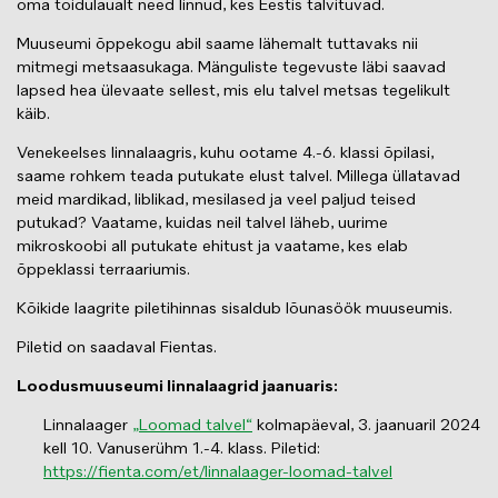
oma toidulaualt need linnud, kes Eestis talvituvad.
Muuseumi õppekogu abil saame lähemalt tuttavaks nii
mitmegi metsaasukaga. Mänguliste tegevuste läbi saavad
lapsed hea ülevaate sellest, mis elu talvel metsas tegelikult
käib.
Venekeelses linnalaagris, kuhu ootame 4.-6. klassi õpilasi,
saame rohkem teada putukate elust talvel. Millega üllatavad
meid mardikad, liblikad, mesilased ja veel paljud teised
putukad? Vaatame, kuidas neil talvel läheb, uurime
mikroskoobi all putukate ehitust ja vaatame, kes elab
õppeklassi terraariumis.
Kõikide laagrite piletihinnas sisaldub lõunasöök muuseumis.
Piletid on saadaval Fientas.
Loodusmuuseumi linnalaagrid jaanuaris:
Linnalaager
„Loomad talvel“
kolmapäeval, 3. jaanuaril 2024
kell 10. Vanuserühm 1.-4. klass. Piletid:
https://fienta.com/et/linnalaager-loomad-talvel