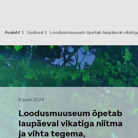
Liigu
edasi
põhisisu
juurde
Avaleht
Uudised
Loodusmuuseum õpetab laupäeval vikatiga ni
6 juuni 2024
Loodusmuuseum õpetab
laupäeval vikatiga niitma
ja vihta tegema,