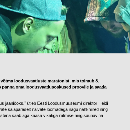
võtma loodusvaatluste maratonist, mis toimub 8. 
 panna oma loodusvaatlusoskused proovile ja saada 
us jaaniööks," ütleb Eesti Loodusmuuseumi direktor Heidi 
ate salapäraselt näivate loomadega nagu nahkhiired ning 
stena saab aga kaasa vikatiga niitmise ning saunaviha 