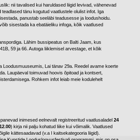
lik: nii tavalised kui haruldased liigid levivad, vähenevad 
eadlased tänu kogutud vaatlustele olulist infot. Iga 
sisestada, panustab seeläbi teadusesse ja loodushoidu. 
võib sisestada ka ebatäieliku infoga, kõik vaatlused 
ranspordiga. Lähim bussipeatus on Balti Jaam, kus 
 41B, 59 ja 66. Autoga liiklemisel arvestage, et kõik 
ka Loodusmuuseumis, Lai tänav 29a. Reedel avame koerte 
a. Laupäeval toimuvad hoovis õpitoad ja kontsert, 
pühapäeval aga perehommik koos teraapiakoeratiimi ja meisterdamisega. Rohkem infot leiab meie kodulehelt 
anevad inimesed eelnevalt registreeritud vaatlusaladel 
24 
 12.00
) kirja nii palju kohatud liike kui võimalik. Vaatlused 
ile kättesaadavad (v.a I kaitsekategooria liigid). 
ise Kunstide Loodusloovusfestivali programmi, mis on osa 