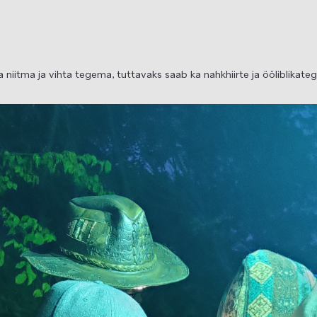
itma ja vihta tegema, tuttavaks saab ka nahkhiirte ja ööliblikate