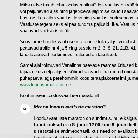
Miks üldse tasub teha loodusvaatlusi? Iga vaatlus on väärtus
või paljunevad ajas ning järjepideva jälgimise kaudu saavad t
huviline, kes aitab vaatlusi teha ning vaatlusi andmebaasi 
Vaatluste tegemiseks ei pea tundma paljusid liike. Vaatlusi 
vaatavad spetsialistid üle.
Soovitame Loodusvaatluse maratonile tulla jalgsi või ühist
peatuvad trollid nr 4 ja 5 ning bussid nr 2, 3, 8, 21, 21B, 41,
lähedalasuvad parkimisvõimalused on tasulised.
Samal ajal toimuvad Vanalinna päevade raames üritused 
tajuaia, kus neljajalgsed sõbrad saavad oma mured unustad
www.loodusmuuseum.ee
.
Kohtumiseni Loodusvaatluse maratonil!
Mis on loodusvaatluste maraton?
Loodusvaatluste maraton on sündmus, mille käigus p
tunni jooksul
 (s.o 
8. juuni 12.00 kuni 9. juuni kell
sisestatakse andmeportaali, kus need on avalikult kõig
Loodusvaatluste maraton kuulub sel aastal Ellujääm