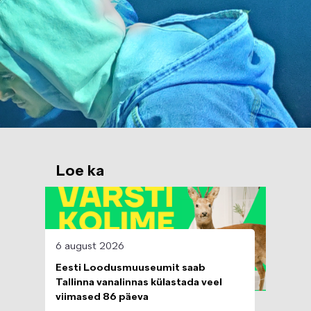
Loe ka
Image
6 august 2026
Eesti Loodusmuuseumit saab
Tallinna vanalinnas külastada veel
viimased 86 päeva