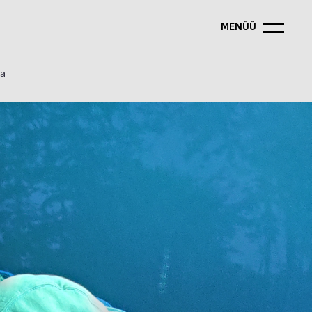
MENÜÜ
ga