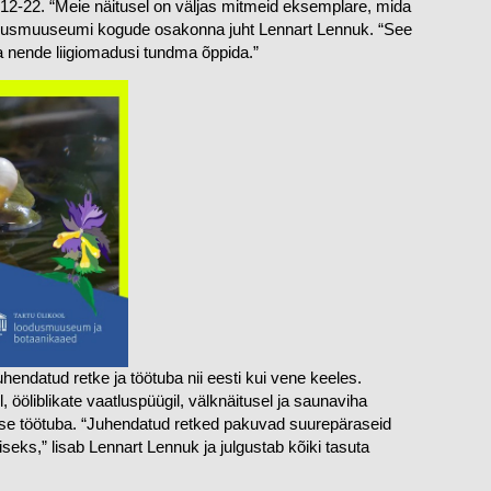
2-22. “Meie näitusel on väljas mitmeid eksemplare, mida 
 Loodusmuuseumi kogude osakonna juht Lennart Lennuk. “See 
ja nende liigiomadusi tundma õppida.”
datud retke ja töötuba nii eesti kui vene keeles. 
 ööliblikate vaatluspüügil, välknäitusel ja saunaviha 
mise töötuba. “Juhendatud retked pakuvad suurepäraseid 
seks,” lisab Lennart Lennuk ja julgustab kõiki tasuta 