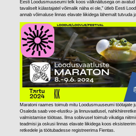
Eesti Loodusmuuseumi telk koos välknäitusega on avatud 1
tavaliselt külastajatel võimalik näha ei ole,” ütleb Eesti
annab võimaluse linnas elavate liikidega lähemalt tutvuda 
Image
Maratoni raames toimub mitu Loodusmuuseumi töötajate juhen
Osaleda saab vee-elustku- ja linnuvaatlusel, nahkhiireretkel,
valmistamise töötoas. Ilma sobivusel toimub vikatiga niit
teadmisi ja oskusi linnas elavate liikidega koos eksisteerimi
retkedele ja töötubadesse registreerima Fientas.