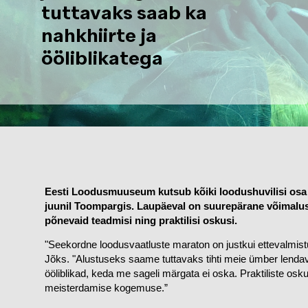
tuttavaks saab ka
nahkhiirte ja
ööliblikatega
Eesti Loodusmuuseum kutsub kõiki loodushuvilisi osa 
juunil Toompargis. Laupäeval on suurepärane võimalus
põnevaid teadmisi ning praktilisi oskusi.
"Seekordne loodusvaatluste maraton on justkui ettevalmist
Jõks. "Alustuseks saame tuttavaks tihti meie ümber lendav
ööliblikad, keda me sageli märgata ei oska. Prak
tilis
t
e
 osku
meisterdamise kogemuse.”