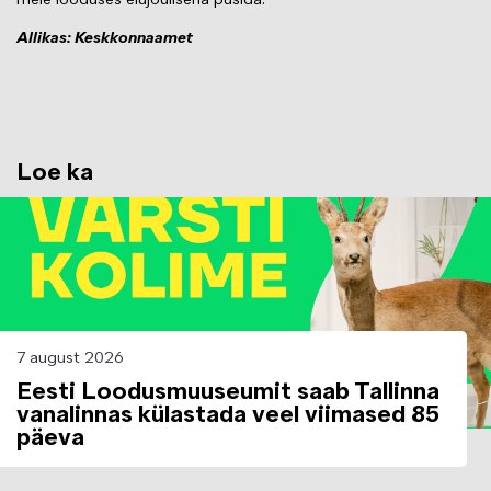
meie looduses elujõulisena püsida.
Allikas: Keskkonnaamet
Loe ka
Image
7 august 2026
Eesti Loodusmuuseumit saab Tallinna
vanalinnas külastada veel viimased 85
päeva