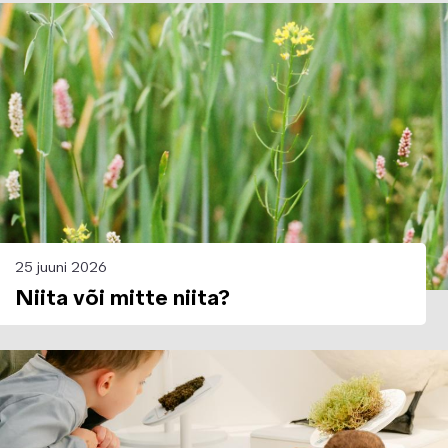
Image
25 juuni 2026
Niita või mitte niita?
Image