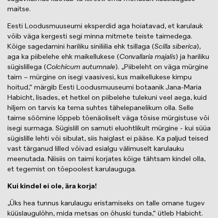
maitse.
Eesti Loodusmuuseumi eksperdid aga hoiatavad, et karulauk
võib väga kergesti segi minna mitmete teiste taimedega.
Kõige sagedamini hariliku siniliilia ehk tsillaga (
Scilla siberica
),
aga ka piibelehe ehk maikellukese (
Convallaria majalis
) ja hariliku
sügislillega (
Colchicum autumnale
). „Piibeleht on väga mürgine
taim – mürgine on isegi vaasivesi, kus maikellukese kimpu
hoitud,“ märgib Eesti Loodusmuuseumi botaanik Jana-Maria
Habicht, lisades, et hetkel on piibelehe tulekuni veel aega, kuid
hiljem on tarvis ka tema suhtes tähelepanelikum olla. Selle
taime söömine lõppeb tõenäoliselt väga tõsise mürgistuse või
isegi surmaga. Sügislill on samuti eluohtlikult mürgine - kui süüa
sügislille lehti või sibulat, siis haiglast ei pääse. Ka paljud teised
vast tärganud lilled võivad esialgu välimuselt karulauku
meenutada. Niisiis on taimi korjates kõige tähtsam kindel olla,
et tegemist on tõepoolest karulauguga.
Kui kindel ei ole, ära korja!
„Üks hea tunnus karulaugu eristamiseks on talle omane tugev
küüslaugulõhn, mida metsas on õhuski tunda,“ ütleb Habicht.