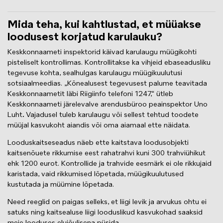
Mida teha, kui kahtlustad, et müüakse
loodusest korjatud karulauku?
Keskkonnaameti inspektorid käivad karulaugu müügikohti
pisteliselt kontrollimas. Kontrollitakse ka vihjeid ebaseadusliku
tegevuse kohta, sealhulgas karulaugu müügikuulutusi
sotsiaalmeedias. „Kõnealusest tegevusest palume teavitada
Keskkonnaametit läbi Riigiinfo telefoni 1247,“ ütleb
Keskkonnaameti järelevalve arendusbüroo peainspektor Uno
Luht
.
Vajadusel tuleb karulaugu või sellest tehtud toodete
müüjal kasvukoht aiandis või oma aiamaal ette näidata.
Looduskaitseseadus näeb ette kaitstava loodusobjekti
kaitsenõuete rikkumise eest rahatrahvi kuni 300 trahviühikut
ehk 1200 eurot. Kontrollide ja trahvide eesmärk ei ole rikkujaid
karistada, vaid rikkumised lõpetada, müügikuulutused
kustutada ja müümine lõpetada.
Need reeglid on paigas selleks, et liigi levik ja arvukus ohtu ei
satuks ning kaitsealuse liigi looduslikud kasvukohad saaksid