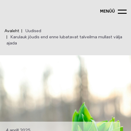
Liigu
edasi
MENÜÜ
põhisisu
juurde
Avaleht
Uudised
Karulauk jõudis end enne lubatavat talveilma mullast välja
ajada
4 aprill 2025