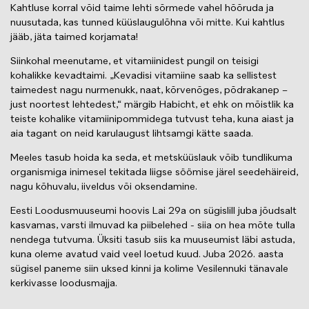
Kahtluse korral võid taime lehti sõrmede vahel hõõruda ja
nuusutada, kas tunned küüslaugulõhna või mitte. Kui kahtlus
jääb, jäta taimed korjamata!
Siinkohal meenutame, et vitamiinidest pungil on teisigi
kohalikke kevadtaimi. „Kevadisi vitamiine saab ka sellistest
taimedest nagu nurmenukk, naat, kõrvenõges, põdrakanep –
just noortest lehtedest,“ märgib Habicht, et ehk on mõistlik ka
teiste kohalike vitamiinipommidega tutvust teha, kuna aiast ja
aia tagant on neid karulaugust lihtsamgi kätte saada.
Meeles tasub hoida ka seda, et metsküüslauk võib tundlikuma
organismiga inimesel tekitada liigse söömise järel seedehäireid,
nagu kõhuvalu, iiveldus või oksendamine.
Eesti Loodusmuuseumi hoovis Lai 29a on sügislill juba jõudsalt
kasvamas, varsti ilmuvad ka piibelehed - siia on hea mõte tulla
nendega tutvuma. Üksiti tasub siis ka muuseumist läbi astuda,
kuna oleme avatud vaid veel loetud kuud. Juba 2026. aasta
sügisel paneme siin uksed kinni ja kolime Vesilennuki tänavale
kerkivasse loodusmajja.