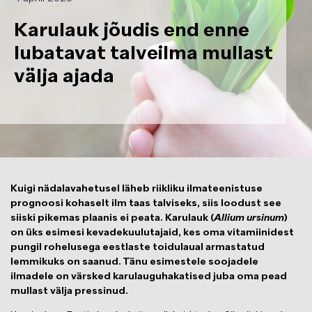
Karulauk jõudis end enne
lubatavat talveilma mullast
välja ajada
Kuigi nädalavahetusel läheb riikliku ilmateenistuse
prognoosi kohaselt ilm taas talviseks, siis loodust see
siiski pikemas plaanis ei peata. Karulauk (
Allium ursinum
)
on üks esimesi kevadekuulutajaid, kes oma vitamiinidest
pungil rohelusega eestlaste toidulaual armastatud
lemmikuks on saanud. Tänu esimestele soojadele
ilmadele on värsked karulauguhakatised juba oma pead
mullast välja pressinud.