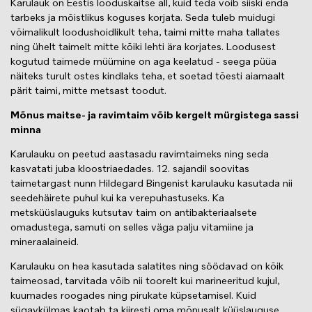
Karulauk on Eestis looduskaitse all, kuid teda võib siiski enda
tarbeks ja mõistlikus koguses korjata. Seda tuleb muidugi
võimalikult loodushoidlikult teha, taimi mitte maha tallates
ning ühelt taimelt mitte kõiki lehti ära korjates. Loodusest
kogutud taimede müümine on aga keelatud - seega püüa
näiteks turult ostes kindlaks teha, et soetad tõesti aiamaalt
pärit taimi, mitte metsast toodut.
Mõnus maitse- ja ravimtaim võib kergelt mürgistega sassi
minna
Karulauku on peetud aastasadu ravimtaimeks ning seda
kasvatati juba kloostriaedades. 12. sajandil soovitas
taimetargast nunn Hildegard Bingenist karulauku kasutada nii
seedehäirete puhul kui ka verepuhastuseks. Ka
metsküüslauguks kutsutav taim on antibakteriaalsete
omadustega, samuti on selles väga palju vitamiine ja
mineraalaineid.
Karulauku on hea kasutada salatites ning söödavad on kõik
taimeosad, tarvitada võib nii toorelt kui marineeritud kujul,
kuumades roogades ning pirukate küpsetamisel. Kuid
sügavkülmas kaotab ta kiiresti oma mõnusalt küüslauguse