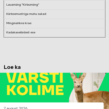
Lauamäng "Kirbumäng"
Kärbsemustriga muhu sukad
Minginahkne krae
Kadakaseibidest ese
Loe ka
Image
7 august 2026