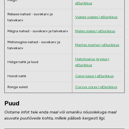
Mügri
eElurikkus
Rebase nahad - suvekarv ja
Vulpes vulpes | eElurikkus
talvekarv
Mägra nahad - suvekarv ja talvekarv
Meles meles | eElurikkus
Metsnugise nahad - suvekarv ja
Martes martes | eElurikkus
talvekarv
Halichoerus grypus |
Hülge nahk ja luud
eElurikkus
Hundi nahk
Canis lupus | eElurikkus
Ronga suled
Corvus corax | eElurikkus
Puud
Ootame infot teie enda maal või omaniku nõusolekuga maal
asuvate puutüvede kohta, millele pääseb kergesti ligi.