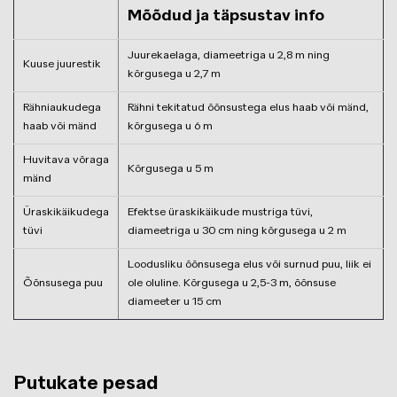
Mõõdud ja täpsustav info
Juurekaelaga, diameetriga u 2,8 m ning
Kuuse juurestik
kõrgusega u 2,7 m
Rähniaukudega
Rähni tekitatud õõnsustega elus haab või mänd,
haab või mänd
kõrgusega u 6 m
Huvitava võraga
Kõrgusega u 5 m
mänd
Üraskikäikudega
Efektse üraskikäikude mustriga tüvi,
tüvi
diameetriga u 30 cm ning kõrgusega u 2 m
Loodusliku õõnsusega elus või surnud puu, liik ei
Õõnsusega puu
ole oluline. Kõrgusega u 2,5-3 m, õõnsuse
diameeter u 15 cm
Putukate pesad