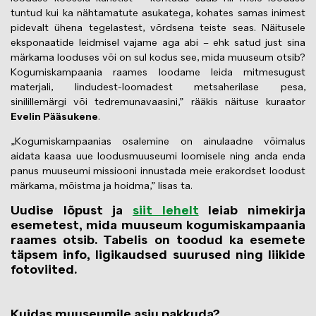
tuntud kui ka nähtamatute asukatega, kohates samas inimest
pidevalt ühena tegelastest, võrdsena teiste seas. Näitusele
eksponaatide leidmisel vajame aga abi – ehk satud just sina
märkama looduses või on sul kodus see, mida muuseum otsib?
Kogumiskampaania raames loodame leida mitmesugust
materjali, lindudest-loomadest metsaherilase pesa,
sinilillemärgi või tedremunavaasini,” rääkis näituse kuraator
Evelin Pääsukene
.
„Kogumiskampaanias osalemine on ainulaadne võimalus
aidata kaasa uue loodusmuuseumi loomisele ning anda enda
panus muuseumi missiooni innustada meie erakordset loodust
märkama, mõistma ja hoidma,” lisas ta.
Uudise lõpust ja
siit lehelt
leiab nimekirja
esemetest, mida muuseum kogumiskampaania
raames otsib. Tabelis on toodud ka esemete
täpsem info, ligikaudsed suurused ning liikide
fotoviited.
Kuidas muuseumile asju pakkuda?