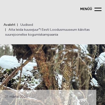
Liigu
edasi
MENÜÜ
põhisisu
juurde
Avaleht
Uudised
Aita leida kuusejuur*! Eesti Loodusmuuseum käivitas
suurejoonelise kogumiskampaania
31 märts 2026