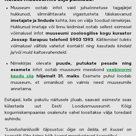
Muuseum ootab infot vaid juhuõnnetuse tagajärjel
hukkunud, silmnähtavate vigastusteta täiskasvanud
imetajate ja lindude
kohta, kes on välja toodud nimekirjas.
Hukkunud imetaja või linnu leidmisel ootab sellest esimesel
võimalusel infot
muuseumi zooloogilise kogu kuraator
Joosep Sarapuu telefonil 5903 1393
.
Käitlemisel tuleks
võimalusel vältida vahetut kontakti ning kasutada kindaid
ja/või muid kaitsevahendeid.
Nimekirjas olevate
puude, putukate pesade ning
esemete
infot ootab muuseumi meeskond
veebivormi
kaudu siia
hiljemalt 31. maiks
. Esemete puhul loodab
muuseum, et omanikud on valmis need muuseumile
annetama.
Esitajad, kelle pakutu näitusele jõuab, saavad esimeste seas
külastada uut Eesti Loodusmuuseumit. Kõigi
kogumiskampaanias osalenute vahel loositakse välja toredaid
auhindu.
*Loodushariduslik täpsustus: õige on öelda, et kuusel on