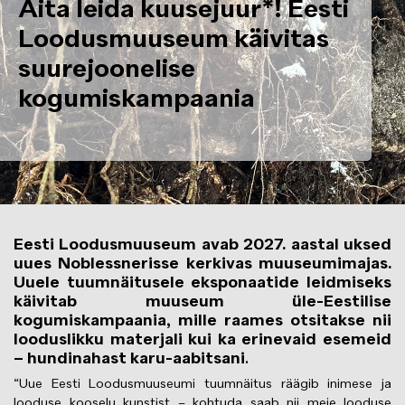
Aita leida kuusejuur*! Eesti
Loodusmuuseum käivitas
suurejoonelise
kogumiskampaania
Eesti Loodusmuuseum avab 2027. aastal uksed
uues Noblessnerisse kerkivas muuseumimajas.
Uuele tuumnäitusele eksponaatide leidmiseks
käivitab muuseum üle-Eestilise
kogumiskampaania, mille raames otsitakse nii
looduslikku materjali kui ka erinevaid esemeid
– hundinahast karu-aabitsani
.
“Uue Eesti Loodusmuuseumi tuumnäitus räägib inimese ja
looduse kooselu kunstist – kohtuda saab nii meie looduse