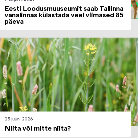
Eesti Loodusmuuseumit saab Tallinna
vanalinnas külastada veel viimased 85
päeva
Image
25 juuni 2026
Niita või mitte niita?