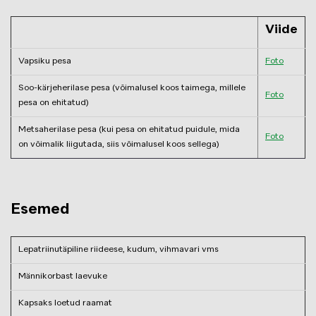
Viide
Vapsiku pesa
Foto
Soo-kärjeherilase pesa (võimalusel koos taimega, millele
Foto
pesa on ehitatud)
Metsaherilase pesa (kui pesa on ehitatud puidule, mida
Foto
on võimalik liigutada, siis võimalusel koos sellega)
Esemed
Lepatriinutäpiline riideese, kudum, vihmavari vms
Männikorbast laevuke
Kapsaks loetud raamat