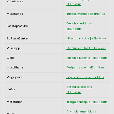
Künnivares
eElurikkus
Musträstas
Turdus merula | eElurikkus
Delichon urbicum |
Räästapääsuke
eElurikkus
Suitsupääsuke
Hirundo rustica | eElurikkus
Vesipapp
Cinclus cinclus | eElurikkus
Ööbik
Luscinia luscinia | eElurikkus
Musttihane
Periparus ater | eElurikkus
Valgejänes
Lepus timidus | eElurikkus
Botaurus stellaris |
Hüüp
eElurikkus
Metstilder
Tringa ochropus | eElurikkus
Arvicola amphibius |