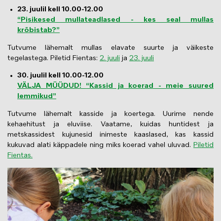
23. juulil kell 10.00-12.00
“Pisikesed mullateadlased - kes seal mullas
krõbistab?”
Tutvume lähemalt mullas elavate suurte ja väikeste
tegelastega. Piletid Fientas:
2. juuli
ja
23. juuli
30. juulil kell 10.00-12.00
VÄLJA MÜÜDUD!
“Kassid ja koerad - meie suured
lemmikud”
Tutvume lähemalt kasside ja koertega. Uurime nende
kehaehitust ja eluviise. Vaatame, kuidas huntidest ja
metskassidest kujunesid inimeste kaaslased, kas kassid
kukuvad alati käppadele ning miks koerad vahel uluvad.
Piletid
Fientas.
Image