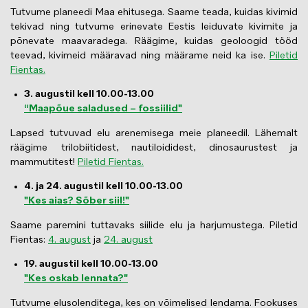
Tutvume planeedi Maa ehitusega. Saame teada, kuidas kivimid
tekivad ning tutvume erinevate Eestis leiduvate kivimite ja
põnevate maavaradega. Räägime, kuidas geoloogid tööd
teevad, kivimeid määravad ning määrame neid ka ise.
Piletid
Fientas.
3. augustil kell 10.00-13.00
“Maapõue saladused – fossiilid"
Lapsed tutvuvad elu arenemisega meie planeedil. Lähemalt
räägime trilobiitidest, nautiloididest, dinosaurustest ja
mammutitest!
Piletid Fientas.
4. ja 24. augustil kell 10.00-13.00
"Kes aias? Sõber siil!"
Saame paremini tuttavaks siilide elu ja harjumustega. Piletid
Fientas:
4. august
ja
24. august
19. augustil kell 10.00-13.00
"Kes oskab lennata?"
Tutvume elusolenditega, kes on võimelised lendama. Fookuses