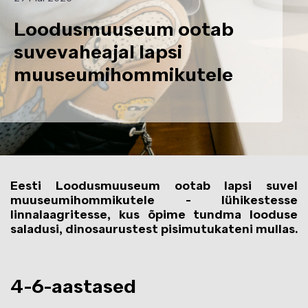
Loodusmuuseum ootab
suvevaheajal lapsi
muuseumihommikutele
Eesti Loodusmuuseum ootab lapsi suvel
muuseumihommikutele - lühikestesse
linnalaagritesse, kus õpime tundma looduse
saladusi, dinosaurustest pisimutukateni mullas.
4-6-aastased