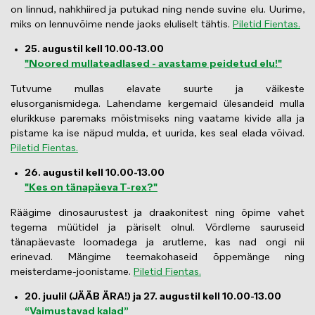
on linnud, nahkhiired ja putukad ning nende suvine elu. Uurime,
miks on lennuvõime nende jaoks eluliselt tähtis.
Piletid Fientas.
25. augustil kell 10.00-13.00
"Noored mullateadlased - avastame peidetud elu!"
Tutvume mullas elavate suurte ja väikeste
elusorganismidega. Lahendame kergemaid ülesandeid mulla
elurikkuse paremaks mõistmiseks ning vaatame kivide alla ja
pistame ka ise näpud mulda, et uurida, kes seal elada võivad.
Piletid Fientas.
26. augustil kell 10.00-13.00
"Kes on tänapäeva T-rex?"
Räägime dinosaurustest ja draakonitest ning õpime vahet
tegema müütidel ja päriselt olnul. Võrdleme sauruseid
tänapäevaste loomadega ja arutleme, kas nad ongi nii
erinevad. Mängime teemakohaseid õppemänge ning
meisterdame-joonistame.
Piletid Fientas.
20. juulil (JÄÄB ÄRA!) ja 27. augustil kell 10.00-13.00
“Vaimustavad kalad”