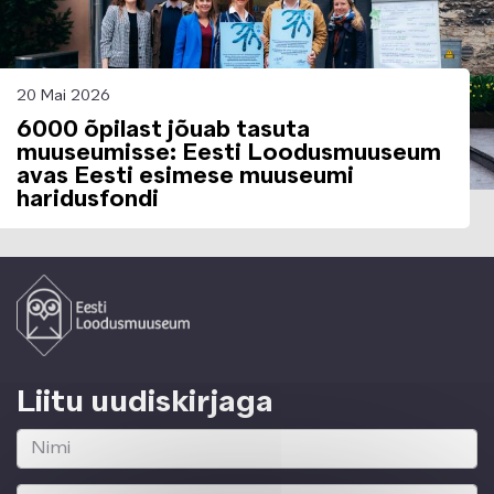
20 Mai 2026
6000 õpilast jõuab tasuta
muuseumisse: Eesti Loodusmuuseum
avas Eesti esimese muuseumi
haridusfondi
Liitu uudiskirjaga