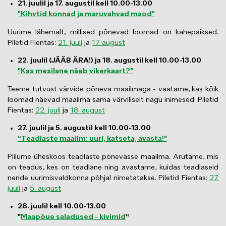
21. juulil ja 17. augustil kell 10.00-13.00
"Kihvtid konnad ja maruvahvad maod"
Uurime lähemalt, millised põnevad loomad on kahepaiksed.
Piletid Fientas:
21. juuli
ja
17. august
22. juulil (JÄÄB ÄRA!) ja 18. augustil kell 10.00-13.00
"Kas mesilane näeb vikerkaart?"
Teeme tutvust värvide põneva maailmaga - vaatame, kas kõik
loomad näevad maailma sama värviliselt nagu inimesed. Piletid
Fientas:
22. juuli
ja
18. august
27. juulil ja 5. augustil kell 10.00-13.00
“Teadlaste maailm: uuri, katseta, avasta!"
Piilume üheskoos teadlaste põnevasse maailma. Arutame, mis
on teadus, kes on teadlane ning avastame, kuidas teadlaseid
nende uurimisvaldkonna põhjal nimetatakse. Piletid Fientas:
27.
juuli
ja
5. august
28. juulil kell 10.00-13.00
"
Maapõue saladused - kivimid
“