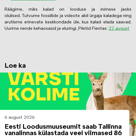
Räägime, miks kalad on looduse ja inimese jaoks
olulised. Tutvume fossiilide ja videote abil ürgaja kaladega ning
arutleme erinevate keskkondade üle, kus kalad elada saavad.
Uurime nende kehaosasid ja eluringi.
Piletid Fientas:
27. august
Loe ka
Image
6 august 2026
Eesti Loodusmuuseumit saab Tallinna
vanalinnas külastada veel viimased 86