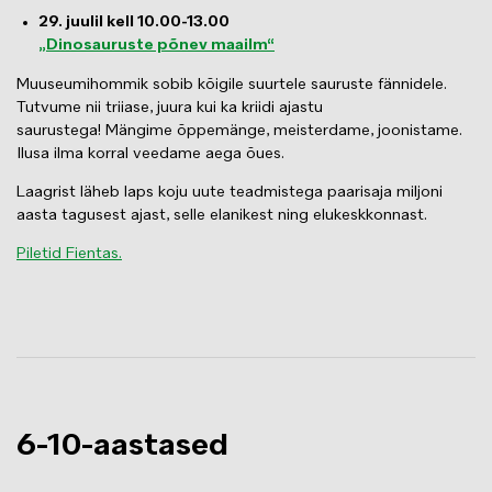
29. juulil kell 10.00-13.00
„Dinosauruste põnev maailm“
Muuseumihommik sobib kõigile suurtele sauruste fännidele.
Tutvume nii triiase, juura kui ka kriidi ajastu
saurustega! Mängime õppemänge, meisterdame, joonistame.
Ilusa ilma korral veedame aega õues.
Laagrist läheb laps koju uute teadmistega paarisaja miljoni
aasta tagusest ajast, selle elanikest ning elukeskkonnast.
Piletid Fientas.
6-10-aastased