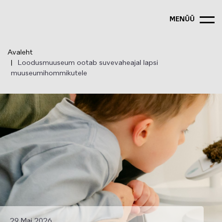
Liigu
edasi
MENÜÜ
põhisisu
juurde
Avaleht
Loodusmuuseum ootab suvevaheajal lapsi
muuseumihommikutele
29 Mai 2026