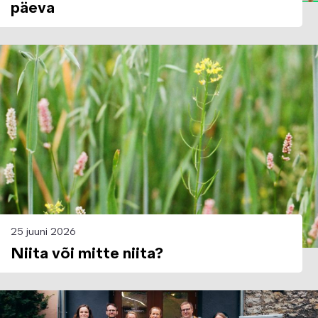
päeva
Image
25 juuni 2026
Niita või mitte niita?
Image