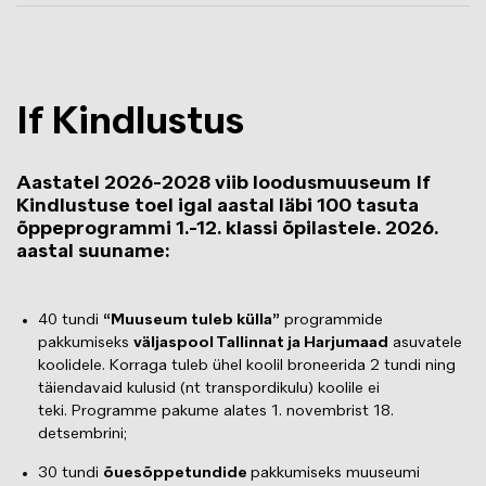
If Kindlustus
Aastatel 2026-2028 viib loodusmuuseum If
Kindlustuse toel igal aastal läbi 100 tasuta
õppeprogrammi 1.-12. klassi õpilastele. 2026.
aastal suuname:
40 tundi
“Muuseum tuleb külla”
programmide
pakkumiseks
väljaspool Tallinnat ja Harjumaad
asuvatele
koolidele. Korraga tuleb ühel koolil broneerida 2 tundi ning
täiendavaid kulusid (nt transpordikulu) koolile ei
teki. Programme pakume alates 1. novembrist 18.
detsembrini;
30 tundi
õuesõppetundide
pakkumiseks muuseumi