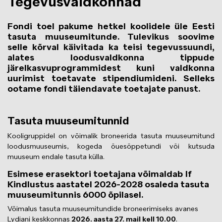
Tegevusvaldkonnad
Fondi toel pakume hetkel koolidele üle Eesti
tasuta muuseumitunde. Tulevikus soovime
selle kõrval käivitada ka teisi tegevussuundi,
alates loodusvaldkonna tippude
järelkasvuprogrammidest kuni valdkonna
uurimist toetavate stipendiumideni. Selleks
ootame fondi täiendavate toetajate panust.
Tasuta muuseumitunnid
Kooligruppidel on võimalik broneerida tasuta muuseumitund
loodusmuuseumis, kogeda õuesõppetundi või kutsuda
muuseum endale tasuta külla.
Esimese erasektori toetajana võimaldab If
Kindlustus aastatel 2026-2028 osaleda tasuta
muuseumitunnis 6000 õpilasel.
Võimalus tasuta muuseumitundide broneerimiseks avanes
Lydiani keskkonnas
2026. aasta 27. mail kell 10.00
.