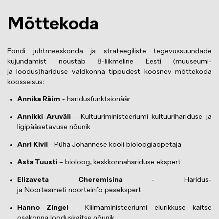
Mõttekoda
Fondi juhtmeeskonda ja strateegiliste tegevussuundade
kujundamist nõustab 8-liikmeline Eesti (muuseumi-
ja loodus)hariduse valdkonna tippudest koosnev mõttekoda
koosseisus:
Annika Räim
- haridusfunktsionäär
Annikki Aruväli
- Kultuuriministeeriumi kultuurihariduse ja
ligipääsetavuse nõunik
Anri Kivil
- Püha Johannese kooli bioloogiaõpetaja
Asta Tuusti
– bioloog, keskkonnahariduse ekspert
Elizaveta Cheremisina
- Haridus-
ja Noorteameti noorteinfo peaekspert
Hanno Zingel
- Kliimaministeeriumi elurikkuse kaitse
osakonna looduskaitse nõunik