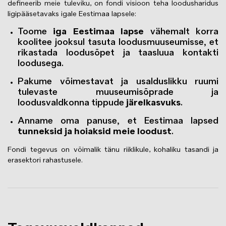
defineerib meie tuleviku, on fondi visioon teha loodusharidus
ligipääsetavaks igale Eestimaa lapsele:
Toome
iga Eestimaa lapse
vähemalt korra
koolitee jooksul tasuta loodusmuuseumisse, et
rikastada loodusõpet ja taasluua kontakti
loodusega.
Pakume võimestavat ja usalduslikku ruumi
tulevaste muuseumisõprade ja
loodusvaldkonna tippude
järelkasvuks
.
Anname oma panuse, et Eestimaa lapsed
tunneksid ja hoiaksid meie loodust
.
Fondi tegevus on võimalik tänu riiklikule, kohaliku tasandi ja
erasektori rahastusele.