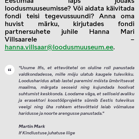
Eestimaa laps jõuaks
loodusmuuseumisse? Või aidata käivitada
fondi teisi tegevussuundi? Anna oma
huvist märku, kirjutades fondi
partnersuhete juhile Hanna Mari
Villsaarele –
hanna.villsaar@loodusmuuseum.ee
.
“Usume Ifis, et ettevõtetel on oluline roll panustada
valdkondadesse, mille mõju ulatub kaugele tulevikku.
Loodusharidus aitab lastel paremini mõista ümbritsevat
maailma, märgata seoseid ning kujundada hoolivat
suhtumist keskkonda. Loodame väga, et selliseid avaliku
ja erasektori koostööprojekte sünnib Eestis tulevikus
veelgi ning üha rohkem ettevõtteid leiab võimaluse
haridusse ja noorte arengusse panustada.”
Martin Mark
If Kindlustuse juhatuse liige