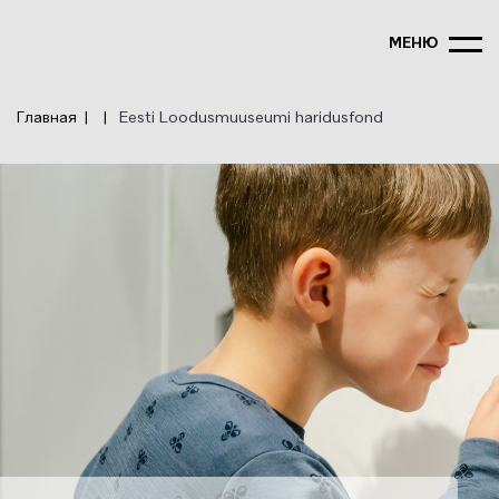
Перейти
к
МЕНЮ
основному
содержанию
Главная
Eesti Loodusmuuseumi haridusfond