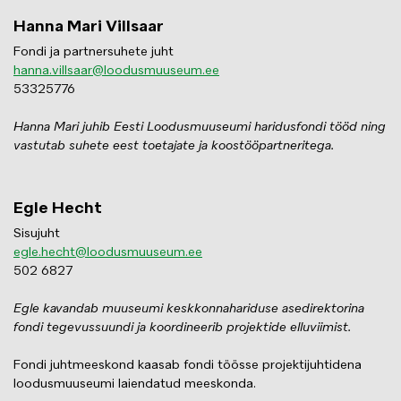
Hanna Mari Villsaar
Fondi ja partnersuhete juht
hanna.villsaar@loodusmuuseum.ee
53325776
Hanna Mari juhib Eesti Loodusmuuseumi haridusfondi tööd ning
vastutab suhete eest toetajate ja koostööpartneritega.
Egle Hecht
Sisujuht
egle.hecht@loodusmuuseum.ee
502 6827
Egle kavandab muuseumi keskkonnahariduse asedirektorina
fondi tegevussuundi ja koordineerib projektide elluviimist.
Fondi juhtmeeskond kaasab fondi töösse projektijuhtidena
loodusmuuseumi laiendatud meeskonda.