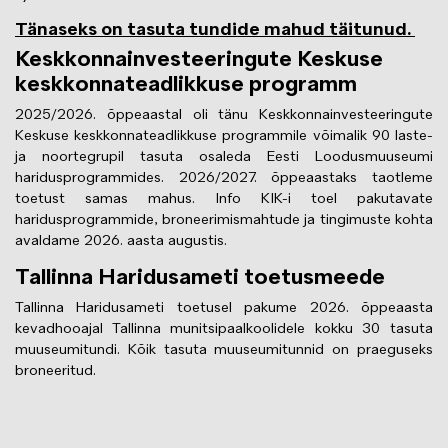
Tänaseks on tasuta tundide mahud täitunud.
Keskkonnainvesteeringute Keskuse
keskkonnateadlikkuse programm
2025/2026. õppeaastal oli tänu Keskkonnainvesteeringute
Keskuse keskkonnateadlikkuse programmile võimalik 90 laste-
ja noortegrupil tasuta osaleda Eesti Loodusmuuseumi
haridusprogrammides. 2026/2027. õppeaastaks taotleme
toetust samas mahus. Info KIK-i toel pakutavate
haridusprogrammide, broneerimismahtude ja tingimuste kohta
avaldame 2026. aasta augustis.
Tallinna Haridusameti toetusmeede
Tallinna Haridusameti toetusel pakume 2026. õppeaasta
kevadhooajal Tallinna munitsipaalkoolidele kokku 30 tasuta
muuseumitundi. Kõik tasuta muuseumitunnid on praeguseks
broneeritud.