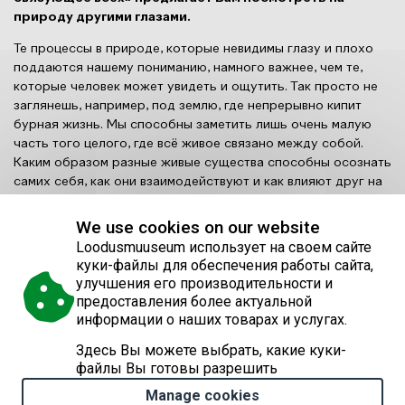
природу другими глазами.
Те процессы в природе, которые невидимы глазу и плохо
поддаются нашему пониманию, намного важнее, чем те,
которые человек может увидеть и ощутить. Так просто не
заглянешь, например, под землю, где непрерывно кипит
бурная жизнь. Мы способны заметить лишь очень малую
часть того целого, где всё живое связано между собой.
Каким образом разные живые существа способны осознать
самих себя, как они взаимодействуют и как влияют друг на
друга – всё это человек не в состоянии постигнуть с
помощью своих органов чувств. И тогда мы призываем на
We use cookies on our website
помощь свои знания и силу воображения. То, чего не
Loodusmuuseum использует на своем сайте
увидишь глазами, можно попытаться представить
куки-файлы для обеспечения работы сайта,
мысленным взором.
улучшения его производительности и
Выставка в формате «чёрного ящика», размещённая в музее
предоставления более актуальной
природы, включает крупномасштабные фотографии и
информации о наших товарах и услугах.
видео произведения, созданные за более чем десятилетний
Здесь Вы можете выбрать, какие куки-
период, а также звуковые инсталляции Энн Рейманн и
файлы Вы готовы разрешить
Вельо Руннеля.
Manage cookies
Петер Лауритс
(род. в 1962 году) учился в Тартусском